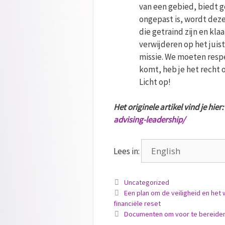
van een gebied, biedt g
ongepast is, wordt deze
die getraind zijn en kl
verwijderen op het juis
missie. We moeten respec
komt, heb je het recht 
Licht op!
Het originele artikel vind je hier:
advising-leadership/
Lees in:
Categorieën
Uncategorized
Een plan om de veiligheid en he
financiële reset
Documenten om voor te bereide