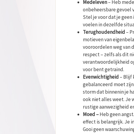
Medeleven
– Heb medel
onbeheersbare gevoel v
Stel je voor dat je geen
voelen in dezelfde situa
Terughoudendheid
– P
motieven van eigenbelang
vooroordelen weg van d
respect – zelfs als dit 
verantwoordelijkheid op
voor bent getraind.
Evenwichtigheid
– Blij
gebalanceerd moet zijn.
storm dat binnenin je ha
ook niet alles weet. Je 
rustige aanwezigheid en
Moed –
Heb geen angst. 
effect is belangrijk. Je
Gooi geen waarschuwing