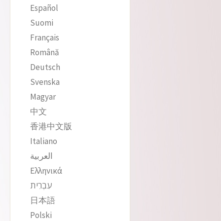
Español
Suomi
Français
Română
Deutsch
Svenska
Magyar
中文
香港中文版
Italiano
العربية
Ελληνικά
עִבְרִית
日本語
Polski