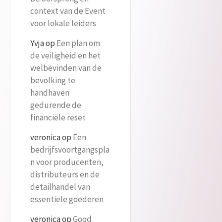
context van de Event
voor lokale leiders
Yvja
op
Een plan om
de veiligheid en het
welbevinden van de
bevolking te
handhaven
gedurende de
financiële reset
veronica
op
Een
bedrijfsvoortgangspla
n voor producenten,
distributeurs en de
detailhandel van
essentiële goederen
veronica
op
Good