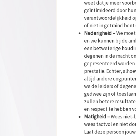
weet dat je meer voorbe
geïntimideerd door hun 
verantwoordelijkheid op
of niet in getraind ben
Nederigheid –
We moete
en we kunnen bij de am
een betweterige houdi
degenen in de macht on
gepresenteerd worden me
prestatie. Echter, alhoe
altijd andere oogpunte
we de leiders of degene
gedwee zijn of toestaa
zullen betere resultate
en respect te hebben v
Matigheid –
Wees niet-
wees tactvol en niet dom
Laat deze persoon jouw 