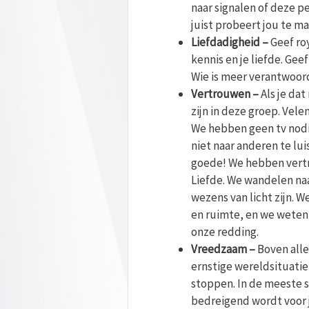
naar signalen of deze pe
juist probeert jou te mat
Liefdadigheid –
Geef roy
kennis en je liefde. Geef
Wie is meer verantwoorde
Vertrouwen –
Als je dat
zijn in deze groep. Vel
We hebben geen tv nodi
niet naar anderen te lu
goede! We hebben vertr
Liefde. We wandelen naa
wezens van licht zijn. W
en ruimte, en we weten ;
onze redding.
Vreedzaam –
Boven alle
ernstige wereldsituati
stoppen. In de meeste si
bedreigend wordt voor j