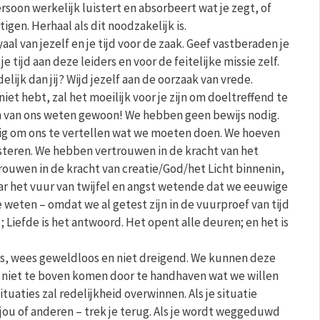
rsoon werkelijk luistert en absorbeert wat je zegt, of
igen. Herhaal als dit noodzakelijk is.
aal van jezelf en je tijd voor de zaak. Geef vastberaden je
 je tijd aan deze leiders en voor de feitelijke missie zelf.
lijk dan jij? Wijd jezelf aan de oorzaak van vrede.
 niet hebt, zal het moeilijk voor je zijn om doeltreffend te
en van ons weten gewoon! We hebben geen bewijs nodig.
g om ons te vertellen wat we moeten doen. We hoeven
isteren. We hebben vertrouwen in de kracht van het
ouwen in de kracht van creatie/God/het Licht binnenin,
r het vuur van twijfel en angst wetende dat we eeuwige
e weten – omdat we al getest zijn in de vuurproef van tijd
 Liefde is het antwoord. Het opent alle deuren; en het is
s, wees geweldloos en niet dreigend. We kunnen deze
e niet te boven komen door te handhaven wat we willen
tuaties zal redelijkheid overwinnen. Als je situatie
ou of anderen – trek je terug. Als je wordt weggeduwd