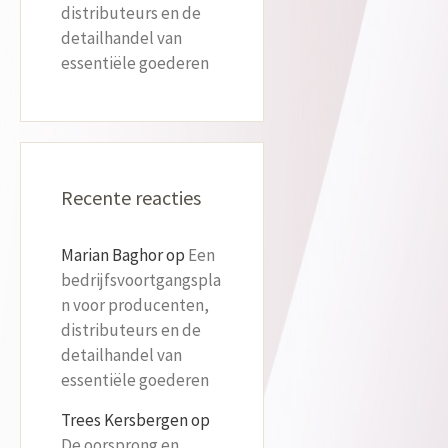
distributeurs en de
detailhandel van
essentiële goederen
Recente reacties
Marian Baghor
op
Een
bedrijfsvoortgangspla
n voor producenten,
distributeurs en de
detailhandel van
essentiële goederen
Trees Kersbergen
op
De oorsprong en