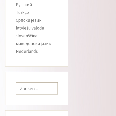
Русский
Türkçe
Српски језик
latviešu valoda
slovenščina
македонски јазик
Nederlands
Zoek
naar: