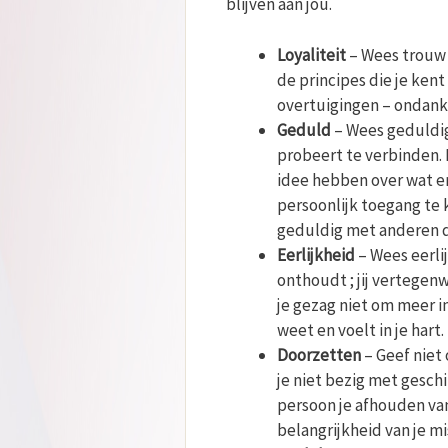
blijven aan jou.
Loyaliteit
– Wees trouw 
de principes die je kent
overtuigingen – ondank
Geduld
– Wees geduldig
probeert te verbinden. 
idee hebben over wat er 
persoonlijk toegang te k
geduldig met anderen d
Eerlijkheid
– Wees eerlij
onthoudt ; jij vertegen
je gezag niet om meer in
weet en voelt in je hart.
Doorzetten
– Geef niet 
je niet bezig met geschi
persoon je afhouden va
belangrijkheid van je mi