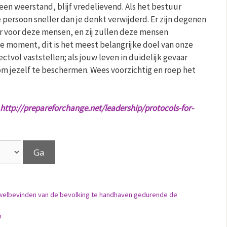
een weerstand, blijf vredelievend. Als het bestuur
 persoon sneller dan je denkt verwijderd. Er zijn degenen
aar voor deze mensen, en zij zullen deze mensen
te moment, dit is het meest belangrijke doel van onze
tvol vaststellen; als jouw leven in duidelijk gevaar
om jezelf te beschermen. Wees voorzichtig en roep het
http://prepareforchange.net/leadership/protocols-for-
t welbevinden van de bevolking te handhaven gedurende de
n