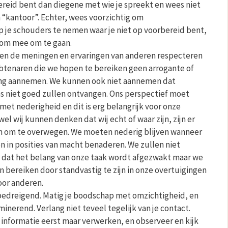
reid bent dan diegene met wie je spreekt en wees niet
“kantoor”. Echter, wees voorzichtig om
 je schouders te nemen waar je niet op voorbereid bent,
t om mee om te gaan.
n de meningen en ervaringen van anderen respecteren
btenaren die we hopen te bereiken geen arrogante of
ng aannemen. We kunnen ook niet aannemen dat
s niet goed zullen ontvangen. Ons perspectief moet
t nederigheid en dit is erg belangrijk voor onze
wel wij kunnen denken dat wij echt of waar zijn, zijn er
n om te overwegen. We moeten nederig blijven wanneer
n in posities van macht benaderen. We zullen niet
n dat het belang van onze taak wordt afgezwakt maar we
n bereiken door standvastig te zijn in onze overtuigingen
oor anderen.
bedreigend. Matig je boodschap met omzichtigheid, en
inerend. Verlang niet teveel tegelijk van je contact.
informatie eerst maar verwerken, en observeer en kijk