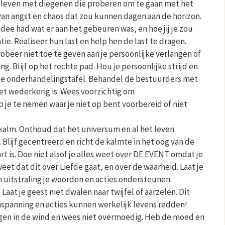
even met diegenen die proberen om te gaan met het
an angst en chaos dat zou kunnen dagen aan de horizon.
 idee had wat er aan het gebeuren was, en hoe jij je zou
tie. Realiseer hun last en help hen de last te dragen.
robeer niet toe te geven aan je persoonlijke verlangen of
. Blijf op het rechte pad. Hou je persoonlijke strijd en
e onderhandelingstafel. Behandel de bestuurders met
niet wederkerig is. Wees voorzichtig om
 je te nemen waar je niet op bent voorbereid of niet
f kalm. Onthoud dat het universum en al het leven
 Blijf gecentreerd en richt de kalmte in het oog van de
rt is. Doe niet alsof je alles weet over DE EVENT omdat je
weet dat dit over Liefde gaat, en over de waarheid. Laat je
 uitstraling je woorden en acties ondersteunen.
Laat je geest niet dwalen naar twijfel of aarzelen. Dit
 inspanning en acties kunnen werkelijk levens redden!
en in de wind en wees niet overmoedig. Heb de moed en