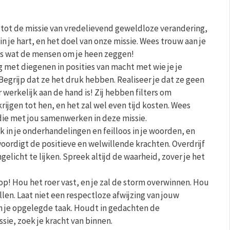
tot de missie van vredelievend geweldloze verandering,
 in je hart, en het doel van onze missie. Wees trouw aan je
s wat de mensen om je heen zeggen!
 met diegenen in posities van macht met wie je je
Begrijp dat ze het druk hebben. Realiseer je dat ze geen
werkelijk aan de hand is! Zij hebben filters om
rijgen tot hen, en het zal wel even tijd kosten. Wees
ie met jou samenwerken in deze missie.
k in je onderhandelingen en feilloos in je woorden, en
woordigt de positieve en welwillende krachten. Overdrijf
gelicht te lijken. Spreek altijd de waarheid, zover je het
op! Hou het roer vast, en je zal de storm overwinnen. Hou
llen. Laat niet een respectloze afwijzing van jouw
n je opgelegde taak. Houdt in gedachten de
ssie, zoek je kracht van binnen.