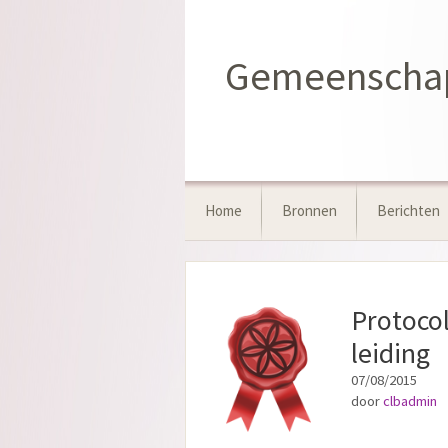
Ga
naar
de
Gemeenschaps
inhoud
Home
Bronnen
Berichten
Protocol
leiding
07/08/2015
door
clbadmin