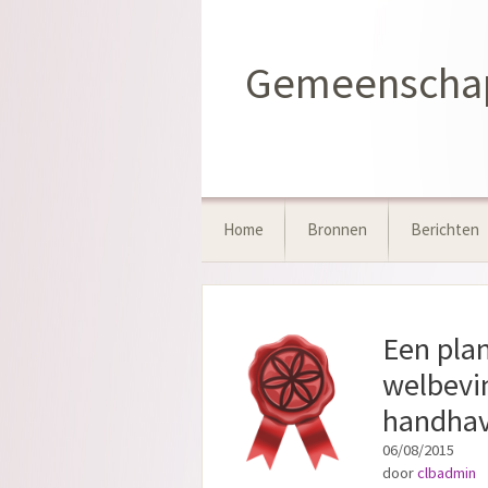
Ga
naar
de
Gemeenschaps
inhoud
Home
Bronnen
Berichten
Een plan
welbevi
handhav
06/08/2015
door
clbadmin