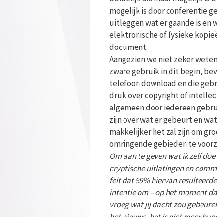
mogelijk is door conferentie g
uitleggen wat er gaande is en 
elektronische of fysieke kopie
document.
Aangezien we niet zeker weten 
zware gebruik in dit begin, bev
telefoon download en die gebru
druk over copyright of intell
algemeen door iedereen gebru
zijn over wat er gebeurt en w
makkelijker het zal zijn om gr
omringende gebieden te voorzie
Om aan te geven wat ik zelf doe 
cryptische uitlatingen en commu
feit dat 99% hiervan resulteerd
intentie om – op het moment dat 
vroeg wat jij dacht zou gebeure
het nieuws, het is niet meer hyp